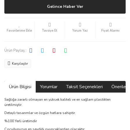
Gelince Haber Ver
Tavsiye Et
Yorum Yaz
Fiyat Alarmı
Ürün Paylaş :
Karşılaştır
Ürün Bilgisi
Yorumlar
Taksit Seçenekleri
Önerilerin
Sağlığa zararlı olmayan en yüksek kaliteli ve en sağlam plastikten
üretilmiştir.
Detaylı tasarımlar ve özgün hatlara sahiptir.
%100 Yerli üretimdir
Çocuğunuzun en sevdiği oyuncaklardan olacaktır.