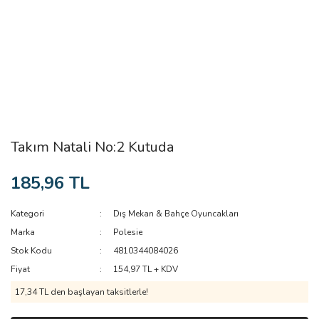
Takım Natali No:2 Kutuda
185,96 TL
Kategori
Dış Mekan & Bahçe Oyuncakları
Marka
Polesie
Stok Kodu
4810344084026
Fiyat
154,97 TL + KDV
17,34 TL den başlayan taksitlerle!