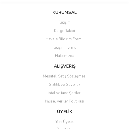
Bu ürünün fiyat bilgisi, resim, ürün açıklamalarında ve diğer
konularda yetersiz gördüğünüz noktaları öneri formunu kullanarak
Bu ürüne ilk yorumu siz yapın!
KURUMSAL
tarafımıza iletebilirsiniz.
Görüş ve önerileriniz için teşekkür ederiz.
İletişim
Yorum Yaz
Kargo Takibi
Ürün resmi kalitesiz, bozuk veya görüntülenemiyor.
Havale Bildirim Formu
Ürün açıklamasında eksik bilgiler bulunuyor.
İletişim Formu
Ürün bilgilerinde hatalar bulunuyor.
Hakkımızda
Ürün fiyatı diğer sitelerden daha pahalı.
Bu ürüne benzer farklı alternatifler olmalı.
ALIŞVERİŞ
Mesafeli Satış Sözleşmesi
Gizlilik ve Güvenlik
İptal ve İade Şartları
Kişisel Veriler Politikası
Gönder
ÜYELİK
Yeni Üyelik