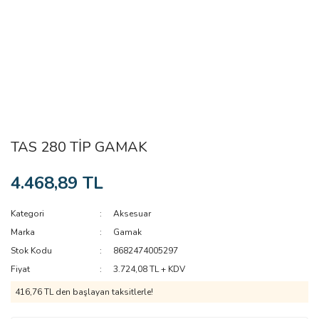
TAS 280 TİP GAMAK
4.468,89 TL
Kategori
Aksesuar
Marka
Gamak
Stok Kodu
8682474005297
Fiyat
3.724,08 TL + KDV
416,76 TL den başlayan taksitlerle!