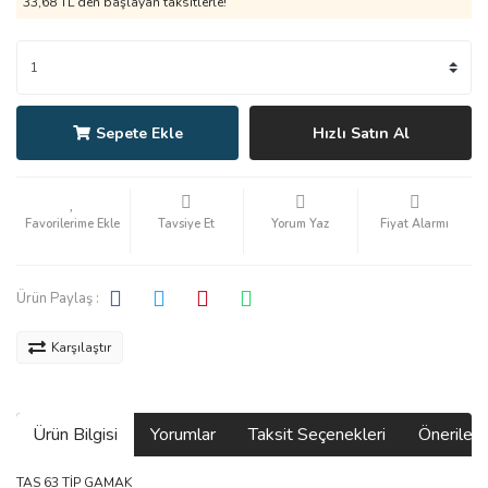
33,68 TL den başlayan taksitlerle!
Sepete Ekle
Hızlı Satın Al
Tavsiye Et
Yorum Yaz
Fiyat Alarmı
Ürün Paylaş :
Karşılaştır
Ürün Bilgisi
Yorumlar
Taksit Seçenekleri
Önerilerin
TAS 63 TİP GAMAK