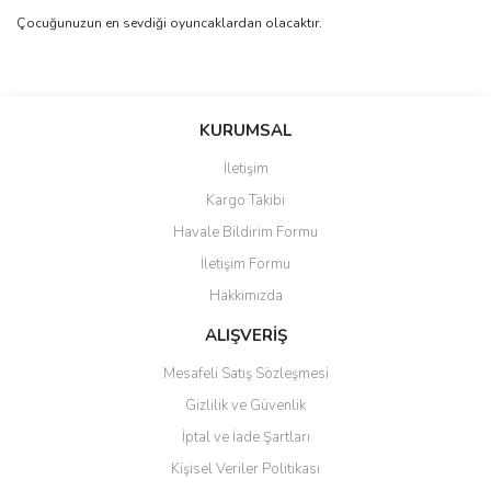
Çocuğunuzun en sevdiği oyuncaklardan olacaktır.
Bu ürünün fiyat bilgisi, resim, ürün açıklamalarında ve diğer
konularda yetersiz gördüğünüz noktaları öneri formunu kullanarak
Bu ürüne ilk yorumu siz yapın!
KURUMSAL
tarafımıza iletebilirsiniz.
Görüş ve önerileriniz için teşekkür ederiz.
İletişim
Yorum Yaz
Kargo Takibi
Ürün resmi kalitesiz, bozuk veya görüntülenemiyor.
Havale Bildirim Formu
Ürün açıklamasında eksik bilgiler bulunuyor.
İletişim Formu
Ürün bilgilerinde hatalar bulunuyor.
Hakkımızda
Ürün fiyatı diğer sitelerden daha pahalı.
Bu ürüne benzer farklı alternatifler olmalı.
ALIŞVERİŞ
Mesafeli Satış Sözleşmesi
Gizlilik ve Güvenlik
İptal ve İade Şartları
Kişisel Veriler Politikası
Gönder