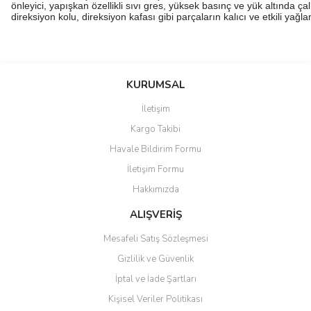
önleyici, yapışkan özellikli sıvı gres, yüksek basınç ve yük altında ça
direksiyon kolu, direksiyon kafası gibi parçaların kalıcı ve etkili yağla
Bu ürünün fiyat bilgisi, resim, ürün açıklamalarında ve diğer
konularda yetersiz gördüğünüz noktaları öneri formunu kullanarak
Bu ürüne ilk yorumu siz yapın!
KURUMSAL
tarafımıza iletebilirsiniz.
Görüş ve önerileriniz için teşekkür ederiz.
İletişim
Yorum Yaz
Kargo Takibi
Ürün resmi kalitesiz, bozuk veya görüntülenemiyor.
Havale Bildirim Formu
Ürün açıklamasında eksik bilgiler bulunuyor.
İletişim Formu
Ürün bilgilerinde hatalar bulunuyor.
Hakkımızda
Ürün fiyatı diğer sitelerden daha pahalı.
Bu ürüne benzer farklı alternatifler olmalı.
ALIŞVERİŞ
Mesafeli Satış Sözleşmesi
Gizlilik ve Güvenlik
İptal ve İade Şartları
Kişisel Veriler Politikası
Gönder