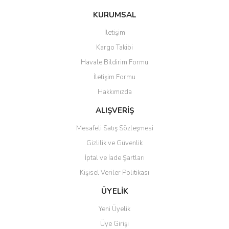
konularda yetersiz gördüğünüz noktaları öneri formunu kullanarak
Bu ürüne ilk yorumu siz yapın!
KURUMSAL
tarafımıza iletebilirsiniz.
Görüş ve önerileriniz için teşekkür ederiz.
İletişim
Yorum Yaz
Kargo Takibi
Ürün resmi kalitesiz, bozuk veya görüntülenemiyor.
Havale Bildirim Formu
Ürün açıklamasında eksik bilgiler bulunuyor.
İletişim Formu
Ürün bilgilerinde hatalar bulunuyor.
Hakkımızda
Ürün fiyatı diğer sitelerden daha pahalı.
Bu ürüne benzer farklı alternatifler olmalı.
ALIŞVERİŞ
Mesafeli Satış Sözleşmesi
Gizlilik ve Güvenlik
İptal ve İade Şartları
Kişisel Veriler Politikası
Gönder
ÜYELİK
Yeni Üyelik
Üye Girişi