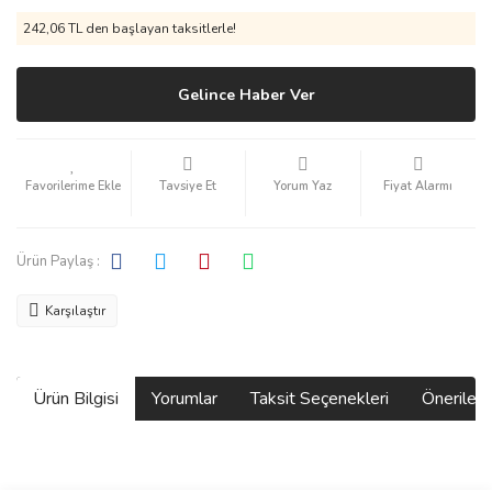
242,06 TL den başlayan taksitlerle!
Gelince Haber Ver
Tavsiye Et
Yorum Yaz
Fiyat Alarmı
Ürün Paylaş :
Karşılaştır
Ürün Bilgisi
Yorumlar
Taksit Seçenekleri
Önerilerin
Bu ürünün fiyat bilgisi, resim, ürün açıklamalarında ve diğer