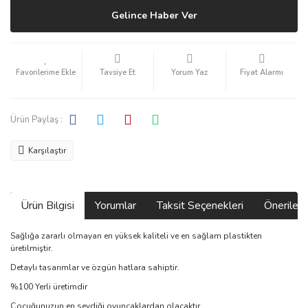
Gelince Haber Ver
Tavsiye Et
Yorum Yaz
Fiyat Alarmı
Ürün Paylaş :
Karşılaştır
Ürün Bilgisi
Yorumlar
Taksit Seçenekleri
Önerilerin
Sağlığa zararlı olmayan en yüksek kaliteli ve en sağlam plastikten
üretilmiştir.
Detaylı tasarımlar ve özgün hatlara sahiptir.
%100 Yerli üretimdir
Çocuğunuzun en sevdiği oyuncaklardan olacaktır.