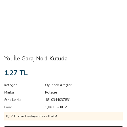
Yol İle Garaj No:1 Kutuda
1,27 TL
Kategori
Oyuncak Araçlar
Marka
Polesie
Stok Kodu
4810344037831
Fiyat
1,06 TL + KDV
0,12 TL den başlayan taksitlerle!