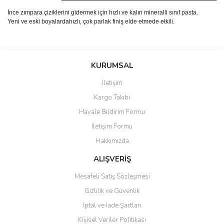
İnce zımpara çiziklerini gidermek için hızlı ve kalın mineralli sınıf pasta.
Yeni ve eski boyalardahızlı, çok parlak finiş elde etmede etkili.
Bu ürünün fiyat bilgisi, resim, ürün açıklamalarında ve diğer
konularda yetersiz gördüğünüz noktaları öneri formunu kullanarak
Bu ürüne ilk yorumu siz yapın!
KURUMSAL
tarafımıza iletebilirsiniz.
Görüş ve önerileriniz için teşekkür ederiz.
İletişim
Yorum Yaz
Kargo Takibi
Ürün resmi kalitesiz, bozuk veya görüntülenemiyor.
Havale Bildirim Formu
Ürün açıklamasında eksik bilgiler bulunuyor.
İletişim Formu
Ürün bilgilerinde hatalar bulunuyor.
Hakkımızda
Ürün fiyatı diğer sitelerden daha pahalı.
Bu ürüne benzer farklı alternatifler olmalı.
ALIŞVERİŞ
Mesafeli Satış Sözleşmesi
Gizlilik ve Güvenlik
İptal ve İade Şartları
Kişisel Veriler Politikası
Gönder