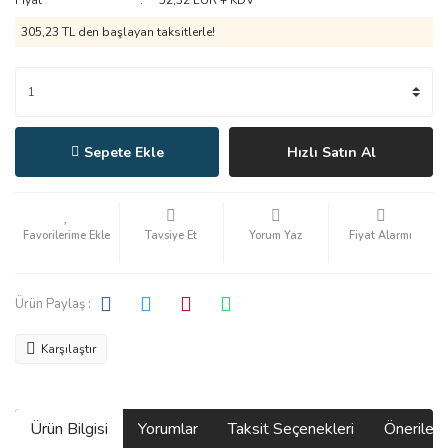
Fiyat
52,32 EUR + KDV
305,23 TL den başlayan taksitlerle!
Sepete Ekle
Hızlı Satın Al
Tavsiye Et
Yorum Yaz
Fiyat Alarmı
Ürün Paylaş :
Karşılaştır
Ürün Bilgisi
Yorumlar
Taksit Seçenekleri
Önerilerin