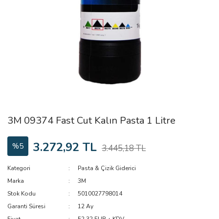
3M 09374 Fast Cut Kalın Pasta 1 Litre
3.272,92 TL
%5
3.445,18 TL
Kategori
Pasta & Çizik Giderici
Marka
3M
Stok Kodu
5010027798014
Garanti Süresi
12 Ay