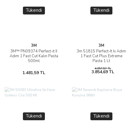
Tükendi
Tükendi
3M
3M
3M™ PN09374 Perfect-it II
3m 51815 Perfect-It Iıı Adım
Adım 1 Fast Cut Kalın Pasta
1 Fast Cut Plus Extreme
500ml
Pasta 1 Lt
4.057,57 TL
3.854,69 TL
1.481,59 TL
Tükendi
Tükendi