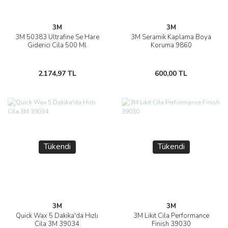
3M
3M
3M 50383 Ultrafine Se Hare
3M Seramik Kaplama Boya
Giderici Cila 500 Ml
Koruma 9860
2.174,97 TL
600,00 TL
Tükendi
Tükendi
3M
3M
Quick Wax 5 Dakika'da Hızlı
3M Likit Cila Performance
Cila 3M 39034
Finish 39030