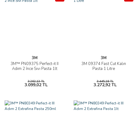
3M
3M
3M™ PN09375 Perfect-it II
3M 09374 Fast Cut Kalın
Adım 2 İnce Sıvı Pasta 1lt
Pasta 1 Litre
3.262,13 TL
3.445,18 TL
3.099,02 TL
3.272,92 TL