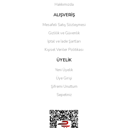
Hakkımızda
ALIŞVERİŞ
Mesafeli Satış Sözleşmesi
Gizlilik ve Güvenlik
İptal ve İade Şartları
Kişisel Veriler Politikası
ÜYELİK
Yeni Üyelik
Üye Girişi
Şifremi Unuttum
Sepetiniz