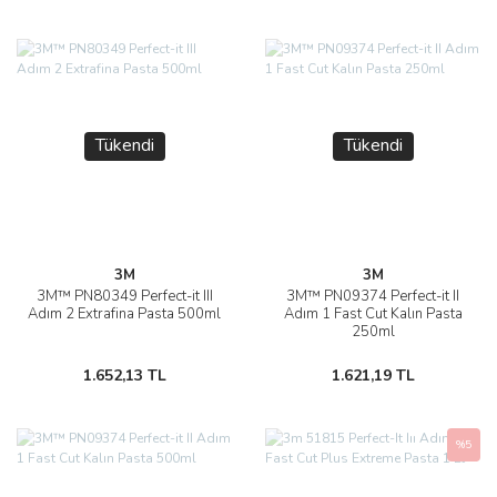
Tükendi
Tükendi
3M
3M
3M™ PN80349 Perfect-it III
3M™ PN09374 Perfect-it II
Adım 2 Extrafina Pasta 500ml
Adım 1 Fast Cut Kalın Pasta
250ml
1.652,13 TL
1.621,19 TL
%5