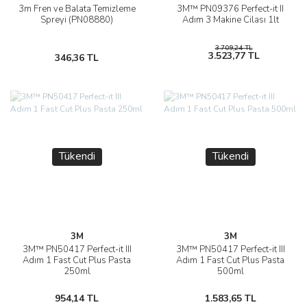
3m Fren ve Balata Temizleme
3M™ PN09376 Perfect-it II
Spreyi (PN08880)
Adım 3 Makine Cilası 1lt
3.709,24 TL
3.523,77 TL
346,36 TL
Tükendi
Tükendi
3M
3M
3M™ PN50417 Perfect-it III
3M™ PN50417 Perfect-it III
Adım 1 Fast Cut Plus Pasta
Adım 1 Fast Cut Plus Pasta
250ml
500ml
954,14 TL
1.583,65 TL