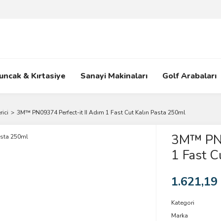
uncak & Kırtasiye
Sanayi Makinaları
Golf Arabaları
rici
3M™ PN09374 Perfect-it II Adım 1 Fast Cut Kalın Pasta 250ml
3M™ PN0
1 Fast C
1.621,19
Kategori
Marka