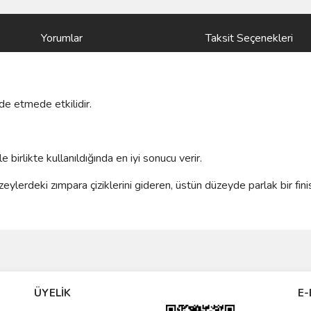
Yorumlar
Taksit Seçenekleri
de etmede etkilidir.
birlikte kullanıldığında en iyi sonucu verir.
üzeylerdeki zımpara çiziklerini gideren, üstün düzeyde parlak bir fi
ve diğer konularda yetersiz gördüğünüz noktaları öneri formunu kullanarak taraf
Bu ürüne ilk yorumu siz yapın!
ÜYELİK
E-
r.
Yorum Yaz