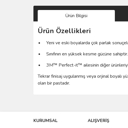
Ürün Bilgisi
Ürün Özellikleri
Yeni ve eski boyalarda çok parlak sonuçel
Sınıfının en yüksek kesme gücüne sahiptir.
3M™ Perfect-it™ ailesinin diğer ürünleriyle 
Tekrar finisaj uygulanmış veya orjinal boyalı y
olan bir pastadır.
Bu ürünün fiyat bilgisi, resim, ürün açıklamalarında 
Görüş ve önerileriniz için teşekkür ederiz.
KURUMSAL
ALIŞVERİŞ
Ürün resmi kalitesiz, bozuk veya görüntülenemiyo