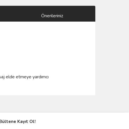
Önerileriniz
nisaj elde etmeye yardımcı
ımıza iletebilirsiniz.
Bültene Kayıt Ol!