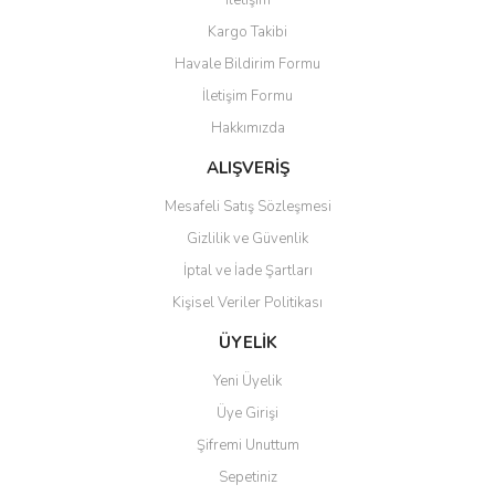
İletişim
Yorum Yaz
Kargo Takibi
Ürün resmi kalitesiz, bozuk veya görüntülenemiyor.
Havale Bildirim Formu
Ürün açıklamasında eksik bilgiler bulunuyor.
İletişim Formu
Ürün bilgilerinde hatalar bulunuyor.
Hakkımızda
Ürün fiyatı diğer sitelerden daha pahalı.
Bu ürüne benzer farklı alternatifler olmalı.
ALIŞVERİŞ
Mesafeli Satış Sözleşmesi
Gizlilik ve Güvenlik
İptal ve İade Şartları
Kişisel Veriler Politikası
Gönder
ÜYELİK
Yeni Üyelik
Üye Girişi
Şifremi Unuttum
Sepetiniz