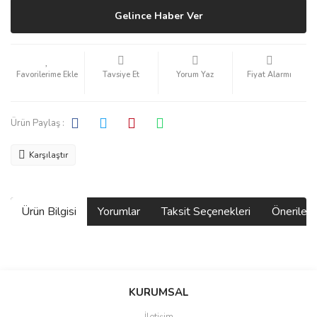
Gelince Haber Ver
Tavsiye Et
Yorum Yaz
Fiyat Alarmı
Ürün Paylaş :
Karşılaştır
Ürün Bilgisi
Yorumlar
Taksit Seçenekleri
Önerilerin
Bu ürünün fiyat bilgisi, resim, ürün açıklamalarında ve diğer
konularda yetersiz gördüğünüz noktaları öneri formunu kullanarak
Bu ürüne ilk yorumu siz yapın!
KURUMSAL
tarafımıza iletebilirsiniz.
Görüş ve önerileriniz için teşekkür ederiz.