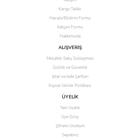
İletişim
Yorum Yaz
Kargo Takibi
Ürün resmi kalitesiz, bozuk veya görüntülenemiyor.
Havale Bildirim Formu
Ürün açıklamasında eksik bilgiler bulunuyor.
İletişim Formu
Ürün bilgilerinde hatalar bulunuyor.
Hakkımızda
Ürün fiyatı diğer sitelerden daha pahalı.
Bu ürüne benzer farklı alternatifler olmalı.
ALIŞVERİŞ
Mesafeli Satış Sözleşmesi
Gizlilik ve Güvenlik
İptal ve İade Şartları
Kişisel Veriler Politikası
Gönder
ÜYELİK
Yeni Üyelik
Üye Girişi
Şifremi Unuttum
Sepetiniz