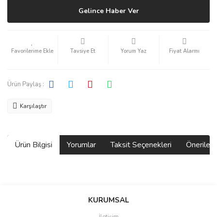
Gelince Haber Ver
Tavsiye Et
Yorum Yaz
Fiyat Alarmı
Ürün Paylaş :
Karşılaştır
Ürün Bilgisi
Yorumlar
Taksit Seçenekleri
Önerilerin
Bu ürünün fiyat bilgisi, resim, ürün açıklamalarında ve diğer
konularda yetersiz gördüğünüz noktaları öneri formunu kullanarak
Bu ürüne ilk yorumu siz yapın!
KURUMSAL
tarafımıza iletebilirsiniz.
Görüş ve önerileriniz için teşekkür ederiz.