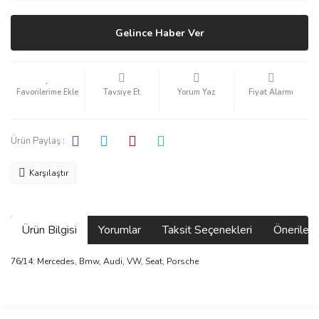
Gelince Haber Ver
Tavsiye Et
Yorum Yaz
Fiyat Alarmı
Ürün Paylaş :
Karşılaştır
Ürün Bilgisi
Yorumlar
Taksit Seçenekleri
Önerilerin
76/14: Mercedes, Bmw, Audi, VW, Seat, Porsche
Bu ürünün fiyat bilgisi, resim, ürün açıklamalarında ve diğer
konularda yetersiz gördüğünüz noktaları öneri formunu kullanarak