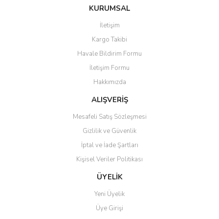
Bu ürüne ilk yorumu siz yapın!
KURUMSAL
tarafımıza iletebilirsiniz.
Görüş ve önerileriniz için teşekkür ederiz.
İletişim
Yorum Yaz
Kargo Takibi
Ürün resmi kalitesiz, bozuk veya görüntülenemiyor.
Havale Bildirim Formu
Ürün açıklamasında eksik bilgiler bulunuyor.
İletişim Formu
Ürün bilgilerinde hatalar bulunuyor.
Hakkımızda
Ürün fiyatı diğer sitelerden daha pahalı.
Bu ürüne benzer farklı alternatifler olmalı.
ALIŞVERİŞ
Mesafeli Satış Sözleşmesi
Gizlilik ve Güvenlik
İptal ve İade Şartları
Kişisel Veriler Politikası
Gönder
ÜYELİK
Yeni Üyelik
Üye Girişi