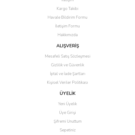
İletişim
Yorum Yaz
Kargo Takibi
Ürün resmi kalitesiz, bozuk veya görüntülenemiyor.
Havale Bildirim Formu
Ürün açıklamasında eksik bilgiler bulunuyor.
İletişim Formu
Ürün bilgilerinde hatalar bulunuyor.
Hakkımızda
Ürün fiyatı diğer sitelerden daha pahalı.
Bu ürüne benzer farklı alternatifler olmalı.
ALIŞVERİŞ
Mesafeli Satış Sözleşmesi
Gizlilik ve Güvenlik
İptal ve İade Şartları
Kişisel Veriler Politikası
Gönder
ÜYELİK
Yeni Üyelik
Üye Girişi
Şifremi Unuttum
Sepetiniz