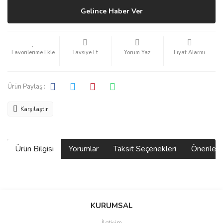
Gelince Haber Ver
Tavsiye Et
Yorum Yaz
Fiyat Alarmı
Ürün Paylaş :
Karşılaştır
Ürün Bilgisi
Yorumlar
Taksit Seçenekleri
Önerilerin
Bu ürünün fiyat bilgisi, resim, ürün açıklamalarında ve diğer
konularda yetersiz gördüğünüz noktaları öneri formunu kullanarak
Bu ürüne ilk yorumu siz yapın!
KURUMSAL
tarafımıza iletebilirsiniz.
Görüş ve önerileriniz için teşekkür ederiz.