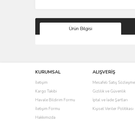
Ürün Bilgisi
Bu ürünün fiyat bilgisi, resim, ürün açıklamalarında 
Görüş ve önerileriniz için teşekkür ederiz.
KURUMSAL
ALIŞVERİŞ
Ürün resmi kalitesiz, bozuk veya görüntülenemiyo
Ürün açıklamasında eksik bilgiler bulunuyor.
İletişim
Mesafeli Satış Sözleşme
Ürün bilgilerinde hatalar bulunuyor.
Kargo Takibi
Gizlilik ve Güvenlik
Ürün fiyatı diğer sitelerden daha pahalı.
Havale Bildirim Formu
İptal ve İade Şartları
Bu ürüne benzer farklı alternatifler olmalı.
İletişim Formu
Kişisel Veriler Politikası
Hakkımızda