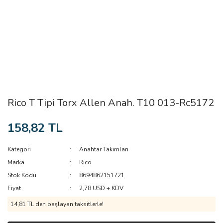
Rico T Tipi Torx Allen Anah. T10 013-Rc5172
158,82 TL
Kategori
Anahtar Takımları
Marka
Rico
Stok Kodu
8694862151721
Fiyat
2,78 USD + KDV
14,81 TL den başlayan taksitlerle!