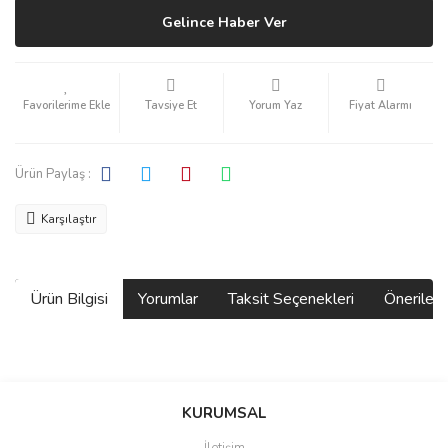
Gelince Haber Ver
Tavsiye Et
Yorum Yaz
Fiyat Alarmı
Ürün Paylaş :
Karşılaştır
Ürün Bilgisi
Yorumlar
Taksit Seçenekleri
Önerilerin
Bu ürünün fiyat bilgisi, resim, ürün açıklamalarında ve diğer
konularda yetersiz gördüğünüz noktaları öneri formunu kullanarak
Bu ürüne ilk yorumu siz yapın!
KURUMSAL
tarafımıza iletebilirsiniz.
Görüş ve önerileriniz için teşekkür ederiz.