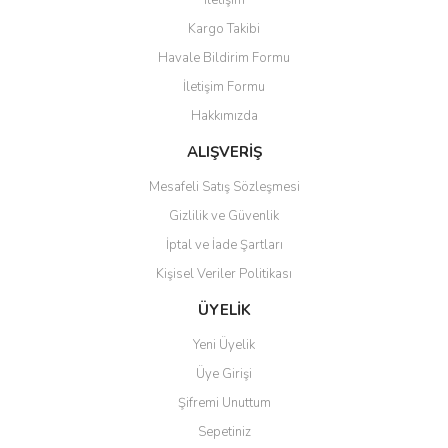
İletişim
Yorum Yaz
Kargo Takibi
Ürün resmi kalitesiz, bozuk veya görüntülenemiyor.
Havale Bildirim Formu
Ürün açıklamasında eksik bilgiler bulunuyor.
İletişim Formu
Ürün bilgilerinde hatalar bulunuyor.
Hakkımızda
Ürün fiyatı diğer sitelerden daha pahalı.
Bu ürüne benzer farklı alternatifler olmalı.
ALIŞVERİŞ
Mesafeli Satış Sözleşmesi
Gizlilik ve Güvenlik
İptal ve İade Şartları
Kişisel Veriler Politikası
Gönder
ÜYELİK
Yeni Üyelik
Üye Girişi
Şifremi Unuttum
Sepetiniz