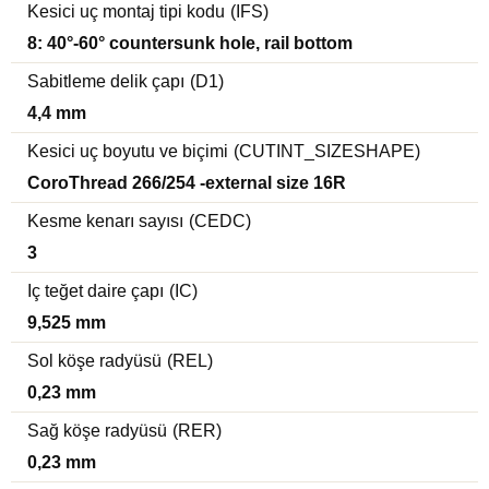
Kesici uç montaj tipi kodu
(IFS)
8: 40°-60° countersunk hole, rail bottom
Sabitleme delik çapı
(D1)
4,4 mm
Kesici uç boyutu ve biçimi
(CUTINT_SIZESHAPE)
CoroThread 266/254 -external size 16R
Kesme kenarı sayısı
(CEDC)
3
Iç teğet daire çapı
(IC)
9,525 mm
Sol köşe radyüsü
(REL)
0,23 mm
Sağ köşe radyüsü
(RER)
0,23 mm