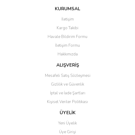
konularda yetersiz gördüğünüz noktaları öneri formunu kullanarak
Bu ürüne ilk yorumu siz yapın!
KURUMSAL
tarafımıza iletebilirsiniz.
Görüş ve önerileriniz için teşekkür ederiz.
İletişim
Yorum Yaz
Kargo Takibi
Ürün resmi kalitesiz, bozuk veya görüntülenemiyor.
Havale Bildirim Formu
Ürün açıklamasında eksik bilgiler bulunuyor.
İletişim Formu
Ürün bilgilerinde hatalar bulunuyor.
Hakkımızda
Ürün fiyatı diğer sitelerden daha pahalı.
Bu ürüne benzer farklı alternatifler olmalı.
ALIŞVERİŞ
Mesafeli Satış Sözleşmesi
Gizlilik ve Güvenlik
İptal ve İade Şartları
Kişisel Veriler Politikası
Gönder
ÜYELİK
Yeni Üyelik
Üye Girişi