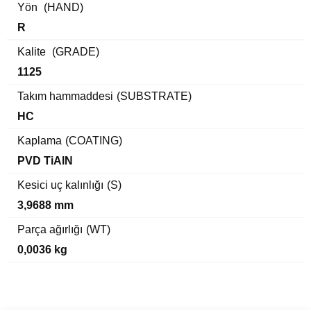
Yön
(HAND)
R
Kalite
(GRADE)
1125
Takım hammaddesi
(SUBSTRATE)
HC
Kaplama
(COATING)
PVD TiAlN
Kesici uç kalınlığı
(S)
3,9688 mm
Parça ağırlığı
(WT)
0,0036 kg
Bu ürünün fiyat bilgisi, resim, ürün açıklamalarında ve diğer