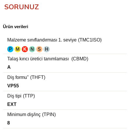
SORUNUZ
Ürün verileri
Malzeme sınıflandırması 1. seviye
(TMC1ISO)
P
M
K
N
S
H
Talaş kırıcı üretici tanımlaması
(CBMD)
A
Diş formu"
(THFT)
VP55
Diş tipi
(TTP)
EXT
Minimum diş/inç
(TPIN)
8