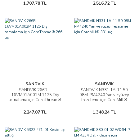
1.707,78 TL
2.516,72 TL
SANDVIK
SANDVIK
SANDVIK 266RL-
SANDVIK N331.1A-11 50
16VM01A002M 1125 Diş
08M-PM4240 Yan ve yüzey
tornalama için CoroThread®
frezeleme için CoroMill®
266 uç
331 uç
2.247,07 TL
1.348,24 TL