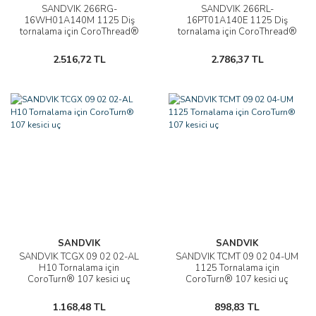
SANDVIK 266RG-
SANDVIK 266RL-
16WH01A140M 1125 Diş
16PT01A140E 1125 Diş
tornalama için CoroThread®
tornalama için CoroThread®
266 uç
266 uç
2.516,72 TL
2.786,37 TL
SANDVIK
SANDVIK
SANDVIK TCGX 09 02 02-AL
SANDVIK TCMT 09 02 04-UM
H10 Tornalama için
1125 Tornalama için
CoroTurn® 107 kesici uç
CoroTurn® 107 kesici uç
1.168,48 TL
898,83 TL