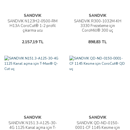
SANDVIK
SANDVIK
SANDVIK N123H2-0500-RM
SANDVIK R300-1032M-KH
H13A CoroCut® 1-2 profil
3330 Frezeleme için
çıkarma ucu
CoroMill® 300 uç
2.157,19 TL
898,83 TL
SANDVIK
SANDVIK
SANDVIK N151.3-A125-30-
SANDVIK QD-ND-0150-
4G 1125 Kanal açma için T-
0001-CF 1145 Kesme için