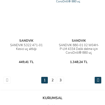
SANDVIK
SANDVIK
SANDVIK 5322 471-01
SANDVIK 880-01 02 W04H-
Kesici uç altlığı
P-LM 4334 Delik delme için
CoroDrill® 880 uç
449,41 TL
1.348,24 TL
1
2
3
KURUMSAL