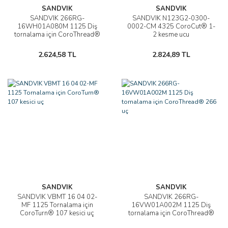
SANDVIK
SANDVIK
SANDVIK 266RG-
SANDVIK N123G2-0300-
16WH01A080M 1125 Diş
0002-CM 4325 CoroCut® 1-
tornalama için CoroThread®
2 kesme ucu
266 uç
2.624,58 TL
2.824,89 TL
SANDVIK
SANDVIK
SANDVIK VBMT 16 04 02-
SANDVIK 266RG-
MF 1125 Tornalama için
16VW01A002M 1125 Diş
CoroTurn® 107 kesici uç
tornalama için CoroThread®
266 uç