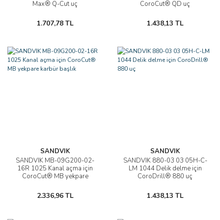
Max® Q-Cut uç
CoroCut® QD uç
1.707,78 TL
1.438,13 TL
SANDVIK
SANDVIK
SANDVIK MB-09G200-02-
SANDVIK 880-03 03 05H-C-
16R 1025 Kanal açma için
LM 1044 Delik delme için
CoroCut® MB yekpare
CoroDrill® 880 uç
karbür başlık
2.336,96 TL
1.438,13 TL