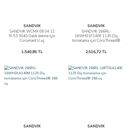
SANDVIK
SANDVIK
SANDVIK WCMX 08 04 12
SANDVIK 266RL-
R-53 3040 Delik delme için
16WH01F140E 1135 Diş
Coromant U uç
tornalama için CoroThread®
266 uç
1.540,85 TL
2.516,72 TL
SANDVIK
SANDVIK