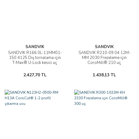
SANDVIK
SANDVIK
SANDVIK R166.0L-11MM01-
SANDVIK R210-09 04 12M-
150 4125 Diş tornalama için
MM 2030 Frezeleme için
T-Max® U-Lock kesici uç
CoroMill® 210 uç
2.427,70 TL
1.438,13 TL