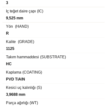
3
Iç teğet daire çapı
(IC)
9,525 mm
Yön
(HAND)
R
Kalite
(GRADE)
1125
Takım hammaddesi
(SUBSTRATE)
HC
Kaplama
(COATING)
PVD TiAlN
Kesici uç kalınlığı
(S)
3,9688 mm
Parça ağırlığı
(WT)