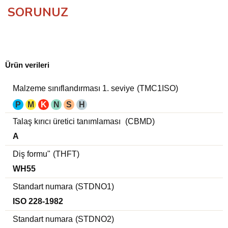
SORUNUZ
Ürün verileri
Malzeme sınıflandırması 1. seviye
(TMC1ISO)
P
M
K
N
S
H
Talaş kırıcı üretici tanımlaması
(CBMD)
A
Diş formu"
(THFT)
WH55
Standart numara
(STDNO1)
ISO 228-1982
Standart numara
(STDNO2)