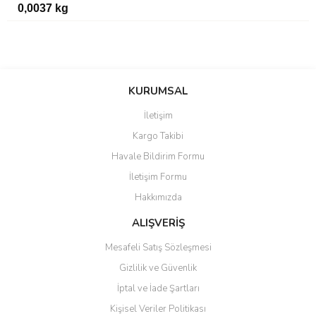
0,0037 kg
Bu ürünün fiyat bilgisi, resim, ürün açıklamalarında ve diğer
konularda yetersiz gördüğünüz noktaları öneri formunu kullanarak
Bu ürüne ilk yorumu siz yapın!
KURUMSAL
tarafımıza iletebilirsiniz.
Görüş ve önerileriniz için teşekkür ederiz.
İletişim
Yorum Yaz
Kargo Takibi
Ürün resmi kalitesiz, bozuk veya görüntülenemiyor.
Havale Bildirim Formu
Ürün açıklamasında eksik bilgiler bulunuyor.
İletişim Formu
Ürün bilgilerinde hatalar bulunuyor.
Hakkımızda
Ürün fiyatı diğer sitelerden daha pahalı.
Bu ürüne benzer farklı alternatifler olmalı.
ALIŞVERİŞ
Mesafeli Satış Sözleşmesi
Gizlilik ve Güvenlik
İptal ve İade Şartları
Kişisel Veriler Politikası
Gönder