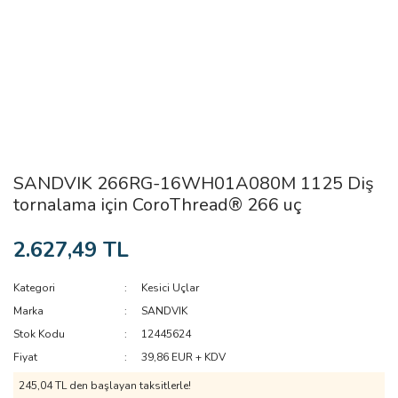
SANDVIK 266RG-16WH01A080M 1125 Diş
tornalama için CoroThread® 266 uç
2.627,49 TL
Kategori
Kesici Uçlar
Marka
SANDVIK
Stok Kodu
12445624
Fiyat
39,86 EUR + KDV
245,04 TL den başlayan taksitlerle!