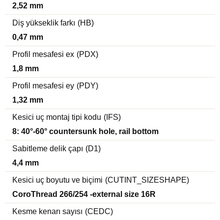
2,52 mm
Diş yükseklik farkı
(HB)
0,47 mm
Profil mesafesi ex
(PDX)
1,8 mm
Profil mesafesi ey
(PDY)
1,32 mm
Kesici uç montaj tipi kodu
(IFS)
8: 40°-60° countersunk hole, rail bottom
Sabitleme delik çapı
(D1)
4,4 mm
Kesici uç boyutu ve biçimi
(CUTINT_SIZESHAPE)
CoroThread 266/254 -external size 16R
Kesme kenarı sayısı
(CEDC)