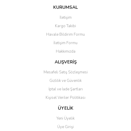
konularda yetersiz gördüğünüz noktaları öneri formunu kullanarak
Bu ürüne ilk yorumu siz yapın!
KURUMSAL
tarafımıza iletebilirsiniz.
Görüş ve önerileriniz için teşekkür ederiz.
İletişim
Yorum Yaz
Kargo Takibi
Ürün resmi kalitesiz, bozuk veya görüntülenemiyor.
Havale Bildirim Formu
Ürün açıklamasında eksik bilgiler bulunuyor.
İletişim Formu
Ürün bilgilerinde hatalar bulunuyor.
Hakkımızda
Ürün fiyatı diğer sitelerden daha pahalı.
Bu ürüne benzer farklı alternatifler olmalı.
ALIŞVERİŞ
Mesafeli Satış Sözleşmesi
Gizlilik ve Güvenlik
İptal ve İade Şartları
Kişisel Veriler Politikası
Gönder
ÜYELİK
Yeni Üyelik
Üye Girişi