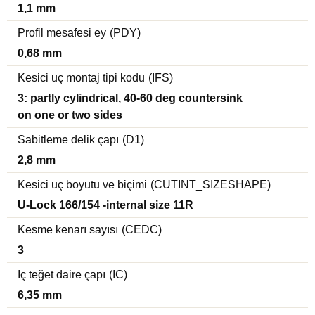
1,1 mm
Profil mesafesi ey
(PDY)
0,68 mm
Kesici uç montaj tipi kodu
(IFS)
3: partly cylindrical, 40-60 deg countersink
on one or two sides
Sabitleme delik çapı
(D1)
2,8 mm
Kesici uç boyutu ve biçimi
(CUTINT_SIZESHAPE)
U-Lock 166/154 -internal size 11R
Kesme kenarı sayısı
(CEDC)
3
Iç teğet daire çapı
(IC)
6,35 mm