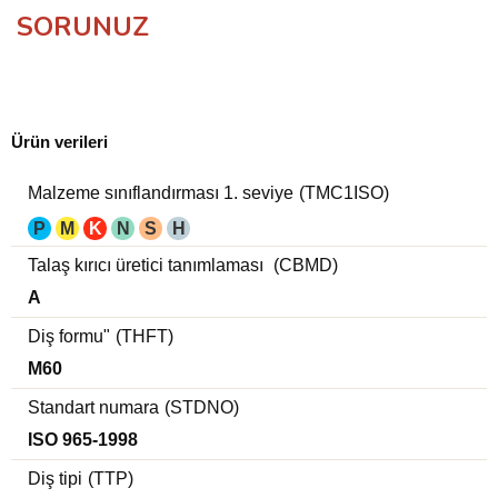
SORUNUZ
Ürün verileri
Malzeme sınıflandırması 1. seviye
(TMC1ISO)
P
M
K
N
S
H
Talaş kırıcı üretici tanımlaması
(CBMD)
A
Diş formu"
(THFT)
M60
Standart numara
(STDNO)
ISO 965-1998
Diş tipi
(TTP)