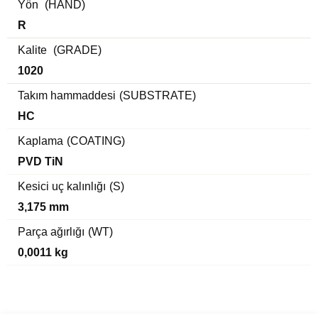
Yön
(HAND)
R
Kalite
(GRADE)
1020
Takım hammaddesi
(SUBSTRATE)
HC
Kaplama
(COATING)
PVD TiN
Kesici uç kalınlığı
(S)
3,175 mm
Parça ağırlığı
(WT)
0,0011 kg
Bu ürünün fiyat bilgisi, resim, ürün açıklamalarında ve diğer