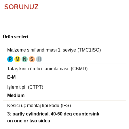
SORUNUZ
Ürün verileri
Malzeme sınıflandırması 1. seviye
(TMC1ISO)
P
M
N
S
H
Talaş kırıcı üretici tanımlaması
(CBMD)
E-M
Işlem tipi
(CTPT)
Medium
Kesici uç montaj tipi kodu
(IFS)
3: partly cylindrical, 40-60 deg countersink
on one or two sides