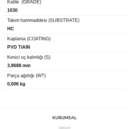
Kalite
(GRADE)
1030
Takım hammaddesi
(SUBSTRATE)
HC
Kaplama
(COATING)
PVD TiAlN
Kesici uç kalınlığı
(S)
3,9688 mm
Parça ağırlığı
(WT)
0,006 kg
Bu ürünün fiyat bilgisi, resim, ürün açıklamalarında ve diğer
konularda yetersiz gördüğünüz noktaları öneri formunu kullanarak
Bu ürüne ilk yorumu siz yapın!
KURUMSAL
tarafımıza iletebilirsiniz.
Görüş ve önerileriniz için teşekkür ederiz.
İletişim