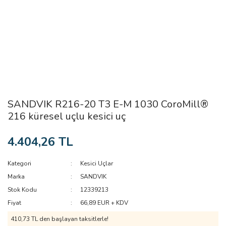
SANDVIK R216-20 T3 E-M 1030 CoroMill®
216 küresel uçlu kesici uç
4.404,26 TL
Kategori
Kesici Uçlar
Marka
SANDVIK
Stok Kodu
12339213
Fiyat
66,89 EUR + KDV
410,73 TL den başlayan taksitlerle!