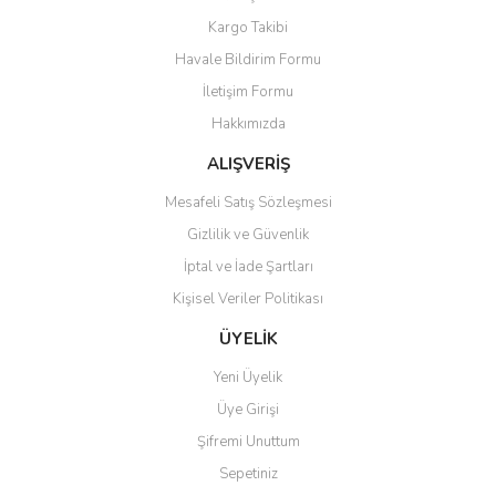
Yorum Yaz
Kargo Takibi
Ürün resmi kalitesiz, bozuk veya görüntülenemiyor.
Havale Bildirim Formu
Ürün açıklamasında eksik bilgiler bulunuyor.
İletişim Formu
Ürün bilgilerinde hatalar bulunuyor.
Hakkımızda
Ürün fiyatı diğer sitelerden daha pahalı.
Bu ürüne benzer farklı alternatifler olmalı.
ALIŞVERİŞ
Mesafeli Satış Sözleşmesi
Gizlilik ve Güvenlik
İptal ve İade Şartları
Kişisel Veriler Politikası
Gönder
ÜYELİK
Yeni Üyelik
Üye Girişi
Şifremi Unuttum
Sepetiniz