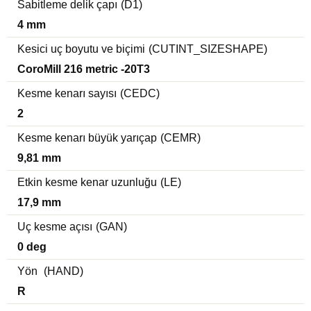
Sabitleme delik çapı
(D1)
4 mm
Kesici uç boyutu ve biçimi
(CUTINT_SIZESHAPE)
CoroMill 216 metric -20T3
Kesme kenarı sayısı
(CEDC)
2
Kesme kenarı büyük yarıçap
(CEMR)
9,81 mm
Etkin kesme kenar uzunluğu
(LE)
17,9 mm
Uç kesme açısı
(GAN)
0 deg
Yön
(HAND)
R