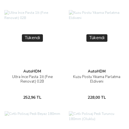
Tükendi
Tükendi
AutoHDM
AutoHDM
Ultra İnce Pasta 1lt (Fıne
Kuzu Postu Yıkama Parlatma
Renovat) 02B
Eldiveni
252,96 TL
228,00 TL