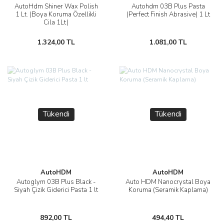
AutoHdm Shiner Wax Polish
Autohdm 03B Plus Pasta
1 Lt. (Boya Koruma Özellikli
(Perfect Finish Abrasive) 1 Lt
Cila 1Lt)
1.324,00 TL
1.081,00 TL
Tükendi
Tükendi
AutoHDM
AutoHDM
Autoglym 03B Plus Black -
Auto HDM Nanocrystal Boya
Siyah Çizik Giderici Pasta 1 lt
Koruma (Seramik Kaplama)
892,00 TL
494,40 TL