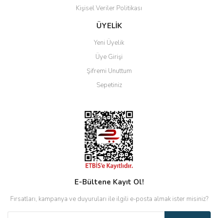
Kişisel Veriler Politikası
ÜYELİK
Yeni Üyelik
Üye Girişi
Şifremi Unuttum
Sepetiniz
E-Bültene Kayıt Ol!
Fırsatları, kampanya ve duyuruları ile ilgili e-posta almak ister misiniz?