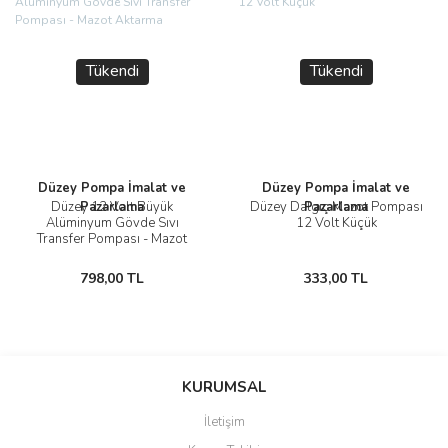
Tükendi
Tükendi
Düzey Pompa İmalat ve
Düzey Pompa İmalat ve
Düzey 12 Volt Büyük
Pazarlama
Düzey Dalgıç Mazot Pompası
Pazarlama
Alüminyum Gövde Sıvı
12 Volt Küçük
Transfer Pompası - Mazot
Aktarma
798,00 TL
333,00 TL
KURUMSAL
İletişim