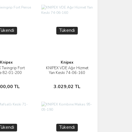
Tükendi
Tükendi
Knipex
Knipex
 Twingrip Fort
KNIPEX VDE Ağır Hizmet
İncele
İncele
e 82-01-200
Yan Keski 74-06-160
Stokta Yok
Stokta Yok
500,00 TL
3.029,02 TL
Tükendi
Tükendi