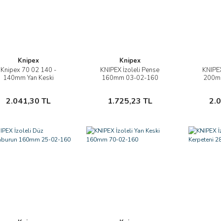
Knipex
Knipex
Knipex 70 02 140 -
KNIPEX İzoleli Pense
KNIPEX
İncele
İncele
140mm Yan Keski
160mm 03-02-160
200m
Sepete Ekle
Sepete Ekle
2.041,30 TL
1.725,23 TL
2.