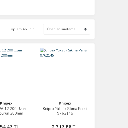
Toplam 46 ürün
Knipex
Knipex
26 12 200 Uzun
Knipex Yüksük Sıkma Pensi
İncele
İncele
burun 200mm
9762145
Sepete Ekle
Sepete Ekle
054,47 TL
2.317,86 TL