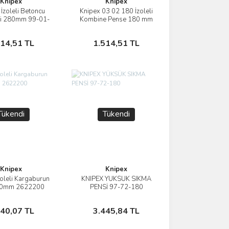
Knipex
Knipex
İzoleli Betoncu
Knipex 03 02 180 İzoleli
İncele
İncele
ni 280mm 99-01-
Kombine Pense 180 mm
280
Sepete Ekle
Sepete Ekle
514,51 TL
1.514,51 TL
Tükendi
Tükendi
Knipex
Knipex
zoleli Kargaburun
KNIPEX YÜKSÜK SIKMA
İncele
İncele
00mm 2622200
PENSİ 97-72-180
Stokta Yok
Stokta Yok
140,07 TL
3.445,84 TL