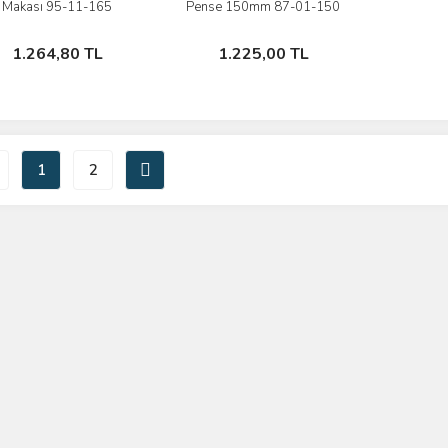
Makası 95-11-165
Pense 150mm 87-01-150
Stokta Yok
Stokta Yok
1.264,80 TL
1.225,00 TL
1
2