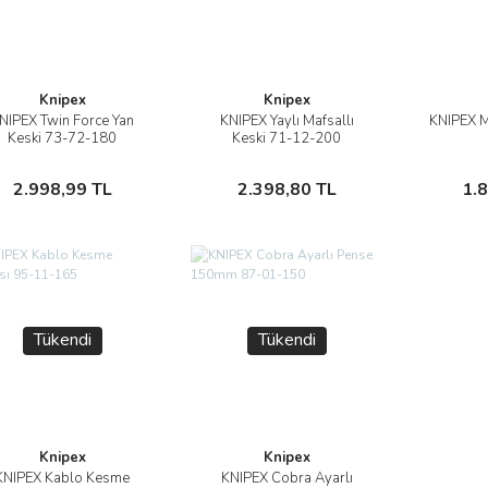
Knipex
Knipex
NIPEX Twin Force Yan
KNIPEX Yaylı Mafsallı
KNIPEX M
İncele
İncele
Keski 73-72-180
Keski 71-12-200
Stokta Yok
Stokta Yok
2.998,99 TL
2.398,80 TL
1.
Tükendi
Tükendi
Knipex
Knipex
KNIPEX Kablo Kesme
KNIPEX Cobra Ayarlı
İncele
İncele