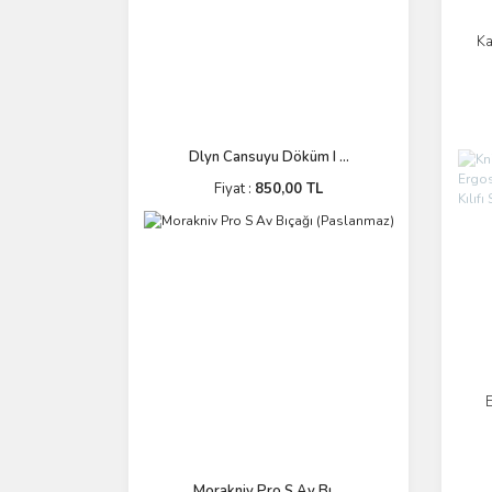
K
Dlyn Cansuyu Döküm I ...
Fiyat :
850,00 TL
K
Morakniv Pro S Av Bı ...