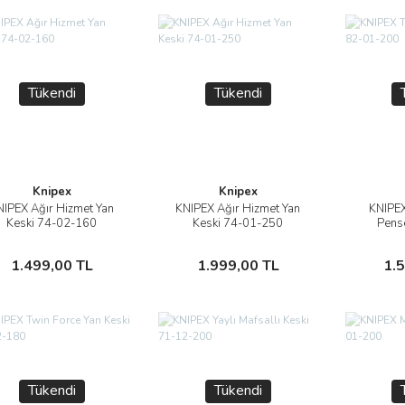
Tükendi
Tükendi
Knipex
Knipex
NIPEX Ağır Hizmet Yan
KNIPEX Ağır Hizmet Yan
KNIPEX
İncele
İncele
Keski 74-02-160
Keski 74-01-250
Pens
Stokta Yok
Stokta Yok
1.499,00 TL
1.999,00 TL
1.
Tükendi
Tükendi