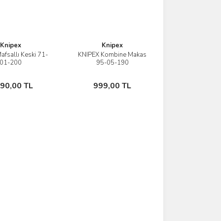
Knipex
Knipex
afsallı Keski 71-
KNIPEX Kombine Makas
İncele
İncele
01-200
95-05-190
Stokta Yok
Stokta Yok
890,00 TL
999,00 TL