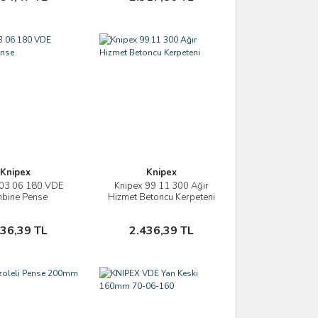
Knipex
Knipex
 03 06 180 VDE
Knipex 99 11 300 Ağır
İncele
İncele
bine Pense
Hizmet Betoncu Kerpeteni
Sepete Ekle
Sepete Ekle
436,39 TL
2.436,39 TL