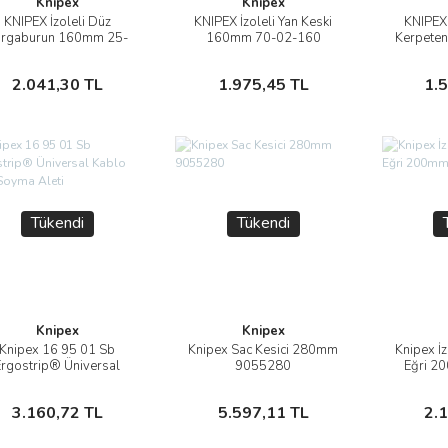
Knipex
Knipex
KNIPEX İzoleli Düz
KNIPEX İzoleli Yan Keski
KNIPEX 
İncele
İncele
argaburun 160mm 25-
160mm 70-02-160
Kerpete
02-160
Sepete Ekle
Sepete Ekle
2.041,30 TL
1.975,45 TL
1.
Tükendi
Tükendi
Knipex
Knipex
Knipex 16 95 01 Sb
Knipex Sac Kesici 280mm
Knipex İ
İncele
İncele
Ergostrip® Üniversal
9055280
Eğri 2
ablo Kılıfı Soyma Aleti
Stokta Yok
Stokta Yok
3.160,72 TL
5.597,11 TL
2.