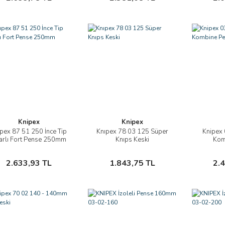
Knipex
Knipex
pex 87 51 250 İnce Tip
Knıpex 78 03 125 Süper
Knipex
İncele
İncele
arlı Fort Pense 250mm
Knıps Keski
Kom
Sepete Ekle
Sepete Ekle
2.633,93 TL
1.843,75 TL
2.