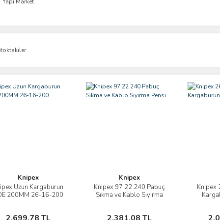
Yapı Market
toktakiler
Knipex
Knipex
ipex Uzun Kargaburun
Knipex 97 22 240 Pabuç
Knipex 
İncele
İncele
DE 200MM 26-16-200
Sıkma ve Kablo Sıyırma
Karga
Pensi
Sepete Ekle
Sepete Ekle
2.699,78 TL
2.381,08 TL
2.