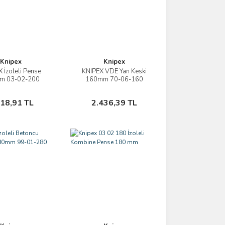
Knipex
Knipex
 İzoleli Pense
KNIPEX VDE Yan Keski
İncele
İncele
m 03-02-200
160mm 70-06-160
Sepete Ekle
Sepete Ekle
018,91 TL
2.436,39 TL