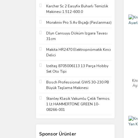
Karcher Sc 2 Easyfix Buharlı Temizlik
Makinesi 1.512-600.0
Morakniv Pro S Av Bıçağı (Paslanmaz)
Dlyn Cansuyu Döküm Izgara Tavası
31cm
Makita HR2470 Elektropnömatik Kırıcı
Delici
Izeltaş 8705006113 13 Parça Hobby
Set Oto Tipi
Knı
Bosch Professional GWS 30-230 PB
Ay
Büyük Taşlama Makinesi
Stanley Klasik Vakumlu Çelik Termos
1 Lt HAMMERTONE GREEN 10-
08266-001
Sponsor Ürünler